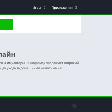
Игры
Приложения
Азартные
Браузеры
Аркады
Инструменты
Викторины
Карты и навигация
Головоломки
Красота и здоровье
Гонки
Мультимедиа
лайн
Казуальные
Образовательные
Карточные
Покупки
ел «Симуляторы на Андроид» предлагает широкий
ом до ухода за домашними животными и
Настольные
Развлечения
Приключения
Редакторы
Симуляторы
Рисовалки
Спортивные
Связь
Стратегии
Системные
Экшен
Социальные сети