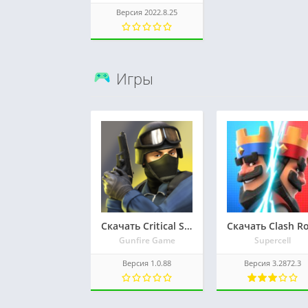
Версия 2022.8.25
Игры
Скачать Critical Strike CS: Counter Terrorist
Gunfire Game
Supercell
Версия 1.0.88
Версия 3.2872.3