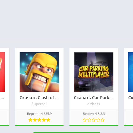
Скачать Clash Royale
Скачать Clash of Clans
Скачать Car Parking Multiplayer
Supercell
olzhass
Версия 14.635.9
Версия 4.8.8.3