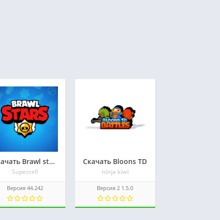
Скачать Brawl stars
Скачать Bloons TD
Supercell
ninja kiwi
Версия 44.242
Версия 2 1.5.0