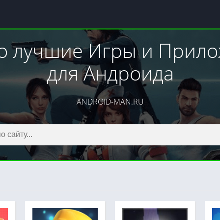
о лучшие Игры и Прил
для Андроида
ANDROID-MAN.RU